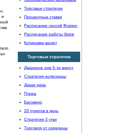
Торговые стратегии
ы,
 и
Процентные ставки
нной
Расписание сессий Форекс
стве
Расписание работы бирж
Котировки валют
тало
тал
Торговые стратегии
Джанконе для 5-ти минут
Стратегия колесницы
Дикая река
Пуриа
Баговино
20 пунктов в день
Стратегия 3 утки
Торговля от середины