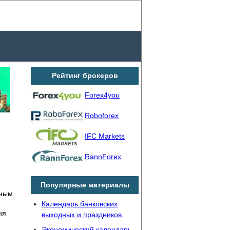
Рейтинг брокеров
Forex4you
Roboforex
IFC Markets
RannForex
Популярные материалы
рным
Календарь банковских
ня
выходных и праздников
Экономический календарь