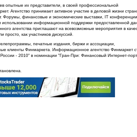
аев опытные их представители, в своей профессиональной
кет. Агентство принимает активное участие в деловой жизни стран
т. Форумы, финансовые и экономические выставки, IT конференции
ом использовании информационной поддержки предоставленной да
ного агентства приглашают на всевозможные мероприятия в каче
и просто, как участников дискуссий.
телепрограммы, печатные издания, биржи и ассоциации,
вные клиенты Финмаркета. Информационное агентство Финмаркет с
России - 2010" в номинации "Гран-При: Финансовый Интернет-пор
тановлена.