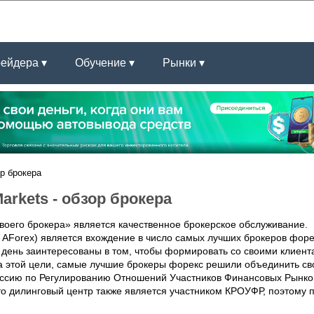
рейдера ▾
Обучение ▾
Рынки ▾
ор брокера
arkets - обзор брокера
оего брокера» является качественное брокерское обслуживание.
 AForex) является вхождение в число самых лучших брокеров форе
день заинтересованы в том, чтобы формировать со своими клиент
а этой цели, самые лучшие брокеры форекс решили объединить св
иссию по Регулированию Отношений Участников Финансовых Рынко
то дилинговый центр также является участником КРОУФР, поэтому 