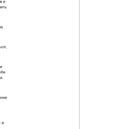
в в
шить
за
ься,
 и
ебе
а.
ынке
я
 в