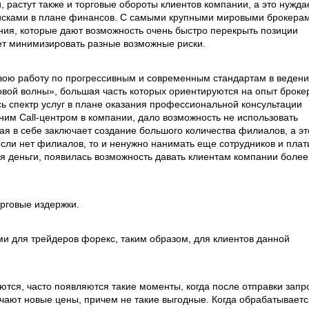
 растут также и торговые обороты клиентов компании, а это нужда
исками в плане финансов. С самыми крупными мировыми брокера
ия, которые дают возможность очень быстро перекрыть позиции
яет минимизировать разные возможные риски.
вою работу по прогрессивным и современным стандартам в веден
овой волны», большая часть которых ориентируются на опыт броке
сь спектр услуг в плане оказания профессиональной консультации
м Call-центром в компании, дало возможность не использовать
ая в себе заключает создание большого количества филиалов, а эт
если нет филиалов, то и ненужно нанимать еще сотрудников и плат
тся деньги, появилась возможность давать клиентам компании более
рговые издержки.
и для трейдеров форекс, таким образом, для клиентов данной
яются, часто появляются такие моменты, когда после отправки запр
учают новые цены, причем не такие выгодные. Когда обрабатываетс