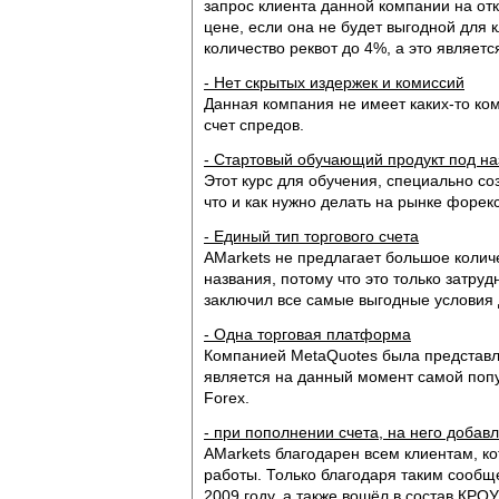
запрос клиента данной компании на отк
цене, если она не будет выгодной для 
количество реквот до 4%, а это являет
- Нет скрытых издержек и комиссий
Данная компания не имеет каких-то ком
счет спредов.
- Стартовый обучающий продукт под на
Этот курс для обучения, специально с
что и как нужно делать на рынке форекс
- Единый тип торгового счета
AMarkets не предлагает большое колич
названия, потому что это только затруд
заключил все самые выгодные условия 
- Одна торговая платформа
Компанией MetaQuotes была представл
является на данный момент самой поп
Forex.
- при пополнении счета, на него доба
AMarkets благодарен всем клиентам, 
работы. Только благодаря таким сообщ
2009 году, а также вошёл в состав КРОУ