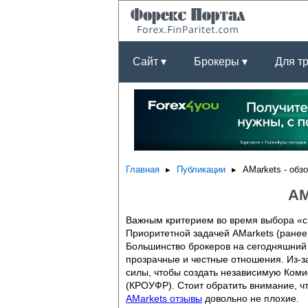
Сайт ▾
Брокеры ▾
Для т
Главная
Публикации
AMarkets - обз
AM
Важным критерием во время выбора «св
Приоритетной задачей AMarkets (ранее
Большинство брокеров на сегодняшний 
прозрачные и честные отношения. Из-з
силы, чтобы создать независимую Ком
(КРОУФР). Стоит обратить внимание, ч
AMarkets отзывы
довольно не плохие.