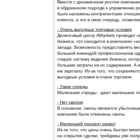
Вместе с динамичным ростом компании,
в обдуманном подходе к управлению р
были налажены контрагентские отношен
клиента, а это в свою очередь, позвол
- Очень выгодные торговые условия
Дилинговый центр AMarkets проводит с
бизнеса, что находится в компаниях «н
запада. Возможность предоставлять ве
большой командой профессионалов одни
старую систему ведения бизнеса, котор
большие затраты на их содержание. А 
им зарплату. Из-за того, что сохраняю
выгодные условия в плане торговли.
- Узкие спреды
Маленькие спреды - дают маленькие то
- Нет свопов
В основном, свопы являются убыточным
компании были отменены свопы.
- Маленький процент реквот
Из-за того, что цены очень быстро мен
на открытие сделки, трейдеры уже пол