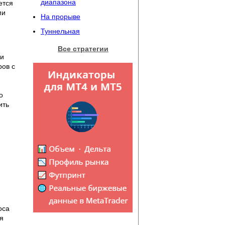
диапазона
ется
ми
На прорыве
Туннельная
Все стратегии
ии
ров с
о
ить
оса
я