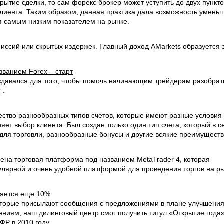
рытие сделки, то сам форекс брокер может уступить до двух пункто
клиента. Таким образом, данная практика дала возможность умень
ся самым низким показателем на рынке.
иссий или скрытых издержек. Главный доход AMarkets образуется 
званием Forex – старт
оздавался для того, чтобы помочь начинающим трейдерам разобрат
 .
ество разнообразных типов счетов, которые имеют разные условия
няет выбор клиента. Был создан только один тип счета, который в с
для торговли, разнообразные бонусы и другие всякие преимуществ
ена торговая платформа под названием MetaTrader 4, которая
улярной и очень удобной платформой для проведения торгов на р
вляется еще 10%
которые присылают сообщения с предложениями в плане улучшени
ениям, наш дилинговый центр смог получить титул «Открытие года»
ФР в 2010 году.