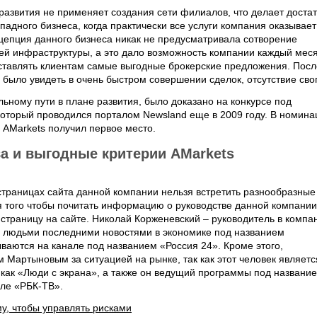
 развития не применяет создания сети филиалов, что делает доста
падного бизнеса, когда практически все услуги компания оказывает
нцепция данного бизнеса никак не предусматривала сотворение
щей инфраструктуры, а это дало возможность компании каждый мес
оставлять клиентам самые выгодные брокерские предложения. Посл
было увидеть в очень быстром совершении сделок, отсутствие сво
льному пути в плане развития, было доказано на конкурсе под
который проводился порталом Newsland еще в 2009 году. В номина
 AMarkets получил первое место.
а и выгодные критерии AMarkets
 страницах сайта данной компании нельзя встретить разнообразные
 того чтобы почитать информацию о руководстве данной компании
 страницу на сайте. Николай Корженевский – руководитель в компа
 с людьми последними новостями в экономике под названием
ваются на канале под названием «Россия 24». Кроме этого,
 Мартыновым за ситуацией на рынке, так как этот человек являетс
 как «Люди с экрана», а также он ведущий программы под названи
але «РБК-ТВ».
у, чтобы управлять рисками