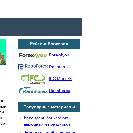
Рейтинг брокеров
Forex4you
Roboforex
IFC Markets
RannForex
кс.
ами
Популярные материалы
ои
в
Календарь банковских
про
выходных и праздников
Экономический календарь