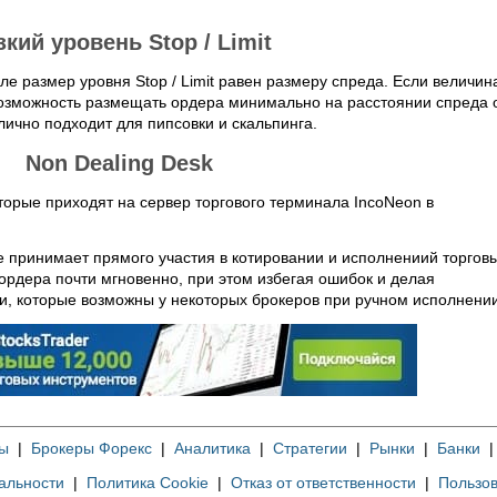
зкий уровень Stop / Limit
ле размер уровня Stop / Limit равен размеру спреда. Если величин
ет возможность размещать ордера минимально на расстоянии спреда 
ично подходит для пипсовки и скальпинга.
Non Dealing Desk
торые приходят на сервер торгового терминала IncoNeon в
е принимает прямого участия в котировании и исполнениий торгов
ордера почти мгновенно, при этом избегая ошибок и делая
, которые возможны у некоторых брокеров при ручном исполнении
ы
|
Брокеры Форекс
|
Аналитика
|
Стратегии
|
Рынки
|
Банки
альности
|
Политика Cookie
|
Отказ от ответственности
|
Пользов