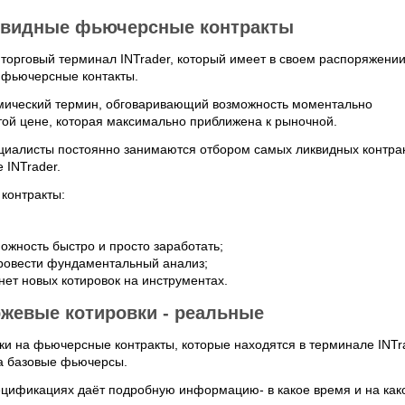
видные фьючерсные контракты
 торговый терминал INTrader, который имеет в своем распоряжени
 фьючерсные контакты.
омический термин, обговаривающий возможность моментально
той цене, которая максимально приближена к рыночной.
циалисты постоянно занимаются отбором самых ликвидных контрак
 INTrader.
 контракты:
можность быстро и просто заработать;
провести фундаментальный анализ;
 нет новых котировок на инструментах.
ржевые котировки - реальные
вки на фьючерсные контракты, которые находятся в терминале INTr
а базовые фьючерсы.
ецификациях даёт подробную информацию- в какое время и на как