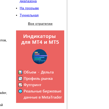
диапазона
На прорыве
Туннельная
и
Все стратегии
тов,
ader,
ой