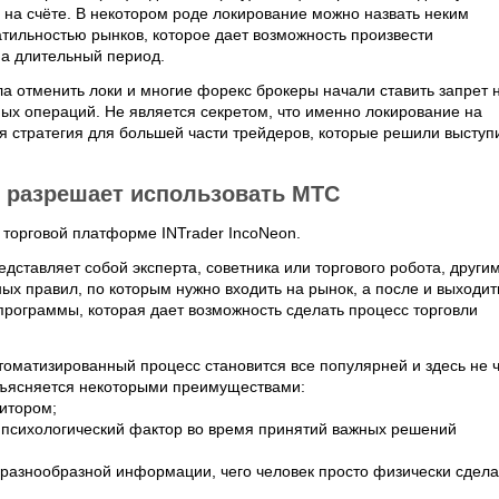
на счёте. В некотором роде локирование можно назвать неким
атильностью рынков, которое дает возможность произвести
а длительный период.
а отменить локи и многие форекс брокеры начали ставить запрет 
ных операций. Не является секретом, что именно локирование на
я стратегия для большей части трейдеров, которые решили выступ
n разрешает использовать МТС
 торговой платформе INTrader IncoNeon.
дставляет собой эксперта, советника или торгового робота, други
ых правил, по которым нужно входить на рынок, а после и выходит
программы, которая дает возможность сделать процесс торговли
втоматизированный процесс становится все популярней и здесь не 
бъясняется некоторыми преимуществами:
нитором;
т психологический фактор во время принятий важных решений
 разнообразной информации, чего человек просто физически сдела