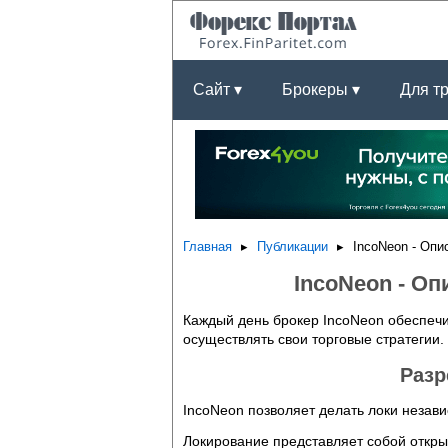
Сайт ▾
Брокеры ▾
Для т
Главная
Публикации
IncoNeon - Опи
IncoNeon - О
Каждый день брокер IncoNeon обеспеч
осуществлять свои торговые стратегии.
Разр
IncoNeon позволяет делать локи незав
Локирование представляет собой открыт